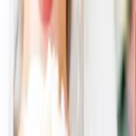
22
% OFF
アニエスベー マリニエール タオルセット5A 3点セット
7,876
円
5,934
円
25
% OFF
アニエスベー マリニエール タオルセット5A 3点セット
7,876
円
5,955
円
24
% OFF
アニエスベー マリニエール タオルセット5A 2点セット
6,828
円
5,609
円
18
% OFF
アニエスベー マリニエール タオルセット5A 4点セット
8,760
円
6,172
円
30
% OFF
アニエスベー マリニエール タオルセット5A 3点セット
7,660
円
6,153
円