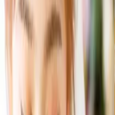
商品セット
マリニエール タオルセット5Aを含む商品セット
マリニエール タオルセット
5Aを含む商品セット
販売価格
品数
並び替え
おすすめ順
全
52
件
1
〜
30
件を表示
1