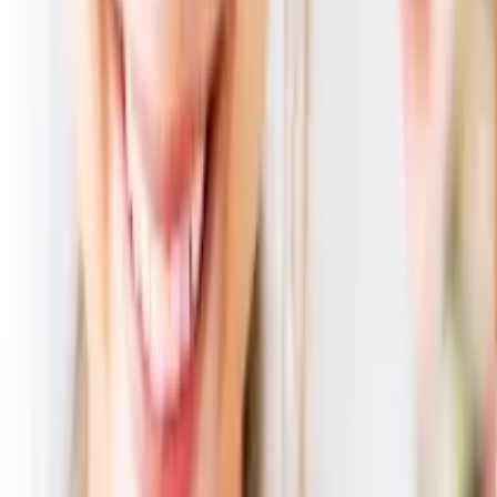
7,660
円
5,652
円
26
% OFF
アニエスベー マリニエール タオルセット5A 2点セット
6,580
円
5,361
円
19
% OFF
アニエスベー マリニエール タオルセット5A 3点セット
7,660
円
5,775
円
25
% OFF
アニエスベー マリニエール タオルセット5A 3点セット
7,660
円
5,824
円
24
% OFF
アニエスベー マリニエール タオルセット5A 3点セット
7,660
円
5,391
円
30
% OFF
アニエスベー マリニエール タオルセット5A 3点セット
7,660
円
5,937
円