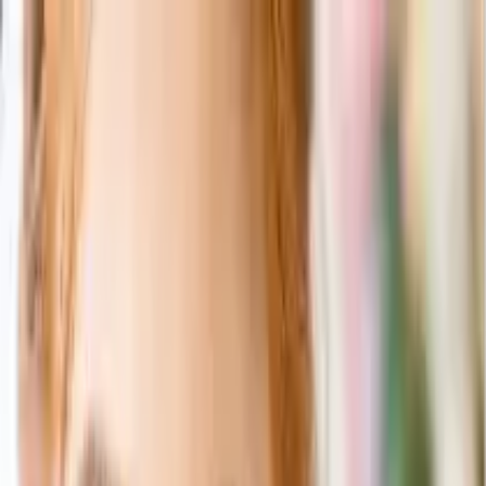
0
ログイン/会員登録
引き出物カード
引き出物セット
記念品（カタログギフト）
記
念品（お品物）
引き菓子
三品目
プチギフト
夏季休業のご案内【8月4日〜8月19日納品のお客様】ご注文
及び変更の締め切りが7月23日までとなります。【8月20日〜
8月26日納品ののお客様】ご注文及び変更の締め切りは7月27
日までとなります。
「無料資料請求」当社の詳しいサービス内容をお届けいたし
ます